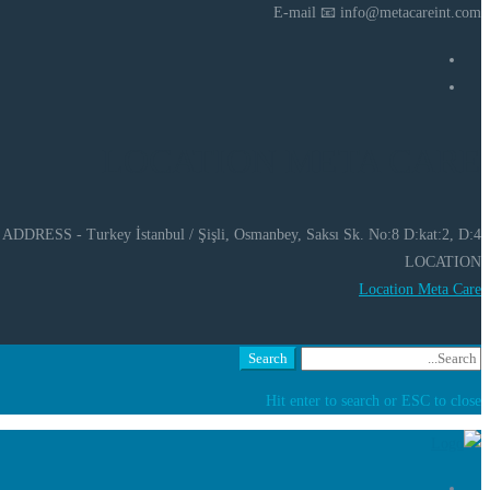
E-mail 📧 info@metacareint.com
LOCATION META CARE
ADDRESS - Turkey İstanbul / Şişli, Osmanbey, Saksı Sk. No:8 D:kat:2, D:4
LOCATION
Location Meta Care
Search
Hit enter to search or ESC to close