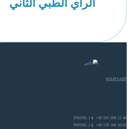
الرأي الطبي الثاني
WHATSAPP
CONTACT META CARE
PHONE-1📱 +90 505 090 21 40
PHONE-2📱 +90 539 306 49 83